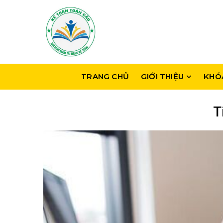
TRANG CHỦ
GIỚI THIỆU
KHÓ
T