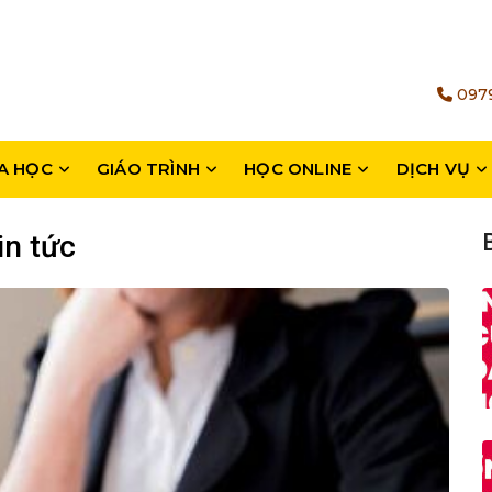
0979
A HỌC
GIÁO TRÌNH
HỌC ONLINE
DỊCH VỤ
in tức
B