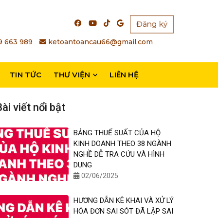
Đăng ký
 663 989
ketoantoancau66@gmail.com
TIN TỨC
THƯ VIỆN
LIÊN HỆ
ài viết nổi bật
BẢNG THUẾ SUẤT CỦA HỘ
KINH DOANH THEO 38 NGÀNH
NGHỀ DỄ TRA CỨU VÀ HÌNH
DUNG
02/06/2025
HƯƠNG DẪN KÊ KHAI VÀ XỬ LÝ
HÓA ĐƠN SAI SÓT ĐÃ LẬP SAI