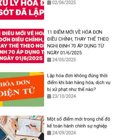
02/06/2025
11 ĐIỂM MỚI VỀ HÓA ĐƠN
ĐIỀU CHỈNH, THAY THẾ THEO
NGHỊ ĐỊNH 70 ÁP DỤNG TỪ
NGÀY 01/6/2025
24/05/2025
Lập hóa đơn không đúng thời
điểm khi bán hàng hóa, dịch vụ
bị xử phạt như thế nào?
23/10/2024
Một số điểm mới trong chế độ
kế toán hành chính sự nghiệp
24/09/2024